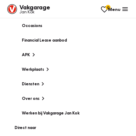
Vakgarage
0
Menu
Jan Kok
Occasions
Financial Lease aanbod
APK
Werkplaats
Diensten
Over ons
Werken bij Vakgarage Jan Kok
Direct naar