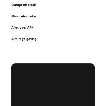
Garageafspraak
Meer informatie
Alles over APK
APK regelgeving
APK Keuring bij
Vakgarage!
Is het weer tijd voor de jaarlijkse APK? Ga
snel naar Vakgarage bij u in de buurt, en ga
zonder zorgen de weg op!