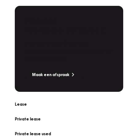
Plan een
Werkplaatsafspraak
Is uw auto toe aan Onderhoud,
Bandenwissel of een Vakantiecheck? Plan
online een afspraak!
Maak een afspraak
Lease
Private lease
Private lease used