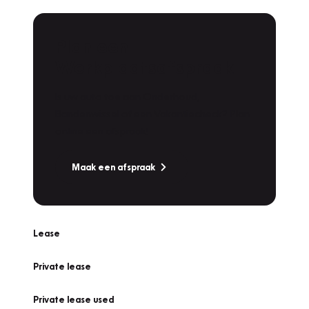
Plan een
Werkplaatsafspraak
Is uw auto toe aan Onderhoud,
Bandenwissel of een Vakantiecheck? Plan
online een afspraak!
Maak een afspraak
Lease
Private lease
Private lease used