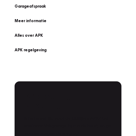
Garageafspraak
Meer informatie
Alles over APK
APK regelgeving
APK Keuring bij
Vakgarage!
Is het weer tijd voor de jaarlijkse APK? Ga
snel naar Vakgarage bij u in de buurt, en ga
zonder zorgen de weg op!