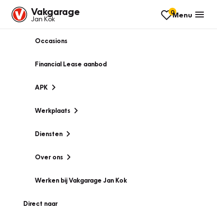
Vakgarage
0
Menu
Jan Kok
Occasions
Financial Lease aanbod
APK
Werkplaats
Diensten
Over ons
Werken bij Vakgarage Jan Kok
Direct naar