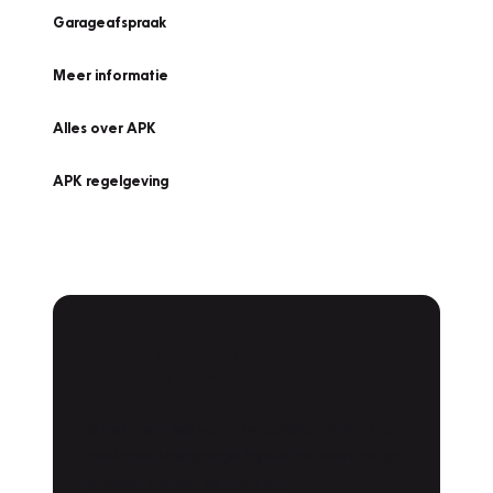
Garageafspraak
Meer informatie
Alles over APK
APK regelgeving
APK Keuring bij
Vakgarage!
Is het weer tijd voor de jaarlijkse APK? Ga
snel naar Vakgarage bij u in de buurt, en ga
zonder zorgen de weg op!