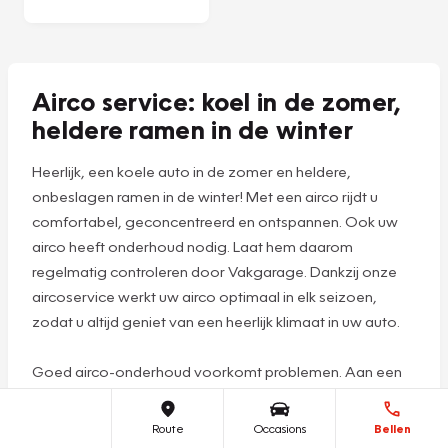
recyclen het
volgens de officiële
STEK-eisen.
Daarnaast reinigen
we uw airco
grondig en geven
we deze een
verfrissende geur
die blijft hangen.
Plan een
afspraak
Airco service: koel in de zomer,
heldere ramen in de winter
Route
Occasions
Bellen