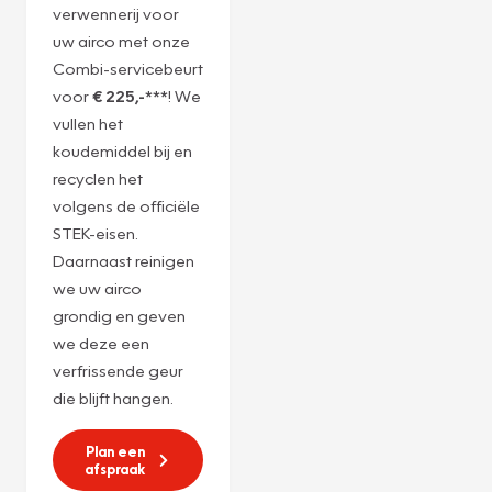
Servicebeurt
r1234yf
Ervaar de ultieme
verwennerij voor
uw airco met onze
Combi-servicebeurt
voor
€ 225,-***
! We
vullen het
koudemiddel bij en