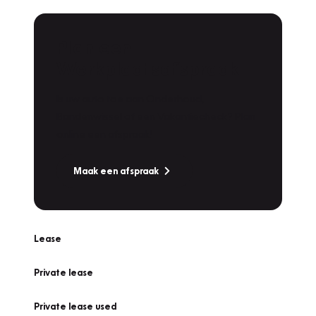
Plan een
Werkplaatsafspraak
Is uw auto toe aan Onderhoud,
Bandenwissel of een Vakantiecheck? Plan
online een afspraak!
Maak een afspraak
Lease
Private lease
Private lease used