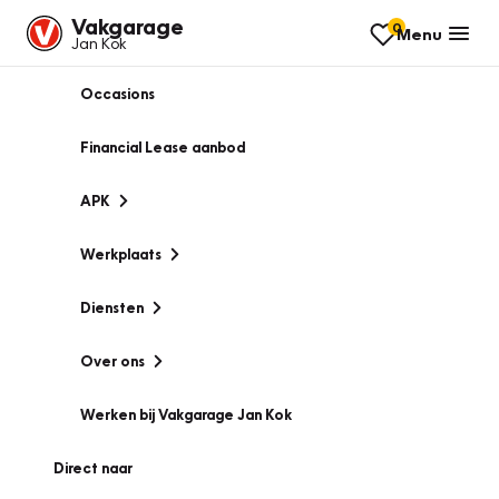
Vakgarage
0
Menu
Jan Kok
Occasions
Financial Lease aanbod
APK
Werkplaats
Diensten
Over ons
Werken bij Vakgarage Jan Kok
Direct naar