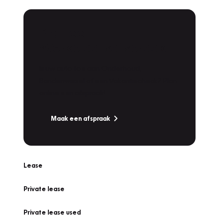
Plan een
Werkplaatsafspraak
Is uw auto toe aan Onderhoud,
Bandenwissel of een Vakantiecheck? Plan
online een afspraak!
Maak een afspraak
Lease
Private lease
Private lease used