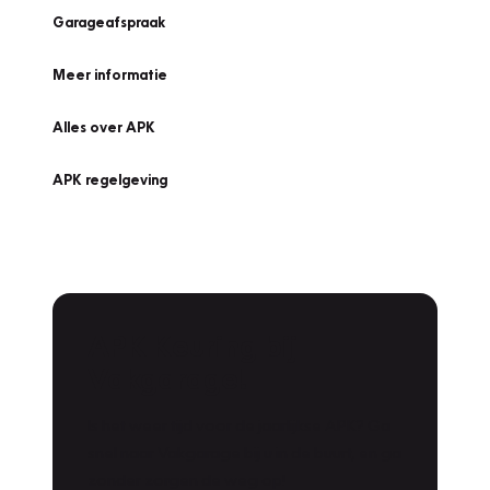
Garageafspraak
Meer informatie
Alles over APK
APK regelgeving
APK Keuring bij
Vakgarage!
Is het weer tijd voor de jaarlijkse APK? Ga
snel naar Vakgarage bij u in de buurt, en ga
zonder zorgen de weg op!