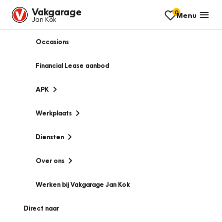
Vakgarage
0
Menu
Jan Kok
Occasions
Financial Lease aanbod
APK
Werkplaats
Diensten
Over ons
Werken bij Vakgarage Jan Kok
Direct naar