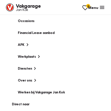
Vakgarage
0
Menu
Jan Kok
Occasions
Financial Lease aanbod
APK
Werkplaats
Diensten
Over ons
Werken bij Vakgarage Jan Kok
Direct naar