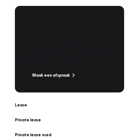
Plan een
Werkplaatsafspraak
Is uw auto toe aan Onderhoud,
Bandenwissel of een Vakantiecheck? Plan
online een afspraak!
Maak een afspraak
Lease
Private lease
Private lease used