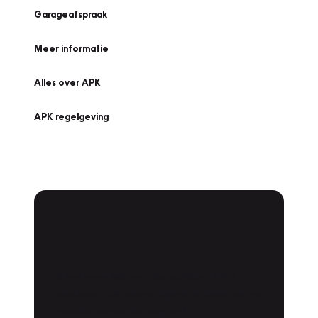
Garageafspraak
Meer informatie
Alles over APK
APK regelgeving
APK Keuring bij
Vakgarage!
Is het weer tijd voor de jaarlijkse APK? Ga
snel naar Vakgarage bij u in de buurt, en ga
zonder zorgen de weg op!