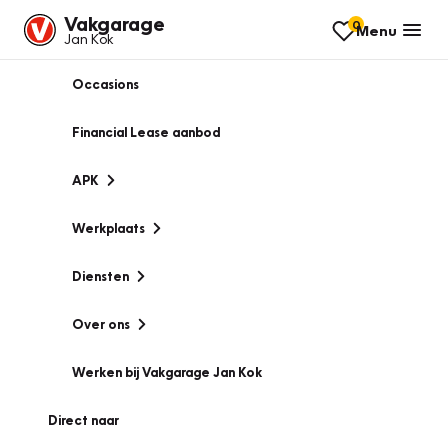
Vakgarage
0
Menu
Jan Kok
Occasions
Financial Lease aanbod
APK
Werkplaats
Diensten
Over ons
Werken bij Vakgarage Jan Kok
Direct naar