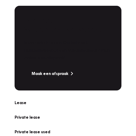
Plan een
Werkplaatsafspraak
Is uw auto toe aan Onderhoud,
Bandenwissel of een Vakantiecheck? Plan
online een afspraak!
Maak een afspraak
Lease
Private lease
Private lease used