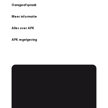
Garageafspraak
Meer informatie
Alles over APK
APK regelgeving
APK Keuring bij
Vakgarage!
Is het weer tijd voor de jaarlijkse APK? Ga
snel naar Vakgarage bij u in de buurt, en ga
zonder zorgen de weg op!