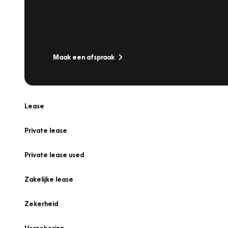
Werkplaatsafspraak
Is uw auto toe aan Onderhoud, Bandenwissel of een Va
Maak een afspraak
Lease
Private lease
Private lease used
Zakelijke lease
Zekerheid