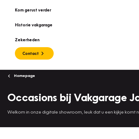
Kom gerust verder
Historie vakgarage
Zekerheden
Contact
Homepage
Occasions bij Vakgarage J
Welkom in onze digitale showroom, leuk dat u een kijkje komt