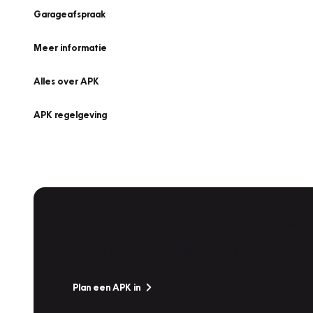
Garageafspraak
Meer informatie
Alles over APK
APK regelgeving
APK Keuring bij Vakgarage!
Is het weer tijd voor de jaarlijkse APK? Ga snel naar V
Plan een APK in