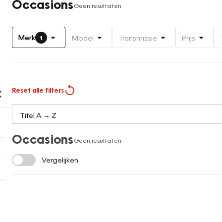
Occasions
Geen resultaten
Merk
Model
Transmissie
Prijs
1
Reset alle filters
Occasions
Geen resultaten
Vergelijken