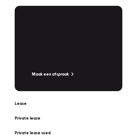
Plan een
Werkplaatsafspraak
Is uw auto toe aan Onderhoud,
Bandenwissel of een Vakantiecheck? Plan
online een afspraak!
Maak een afspraak
Lease
Private lease
Private lease used