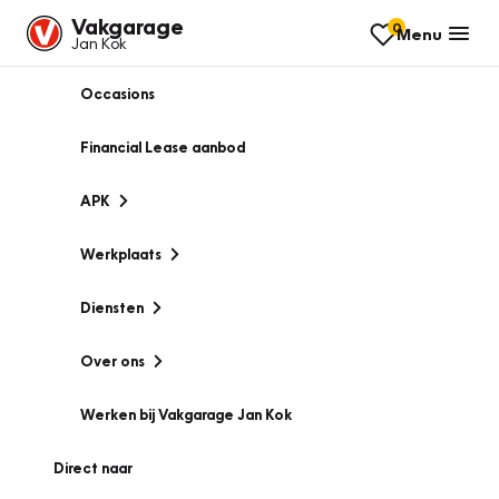
Vakgarage
0
Menu
Jan Kok
Occasions
Financial Lease aanbod
APK
Werkplaats
Diensten
Over ons
Werken bij Vakgarage Jan Kok
Direct naar