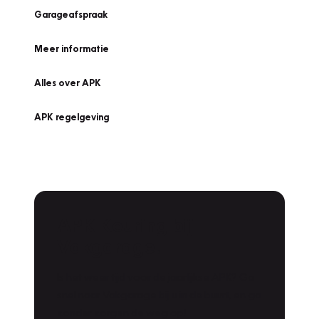
Garageafspraak
Meer informatie
Alles over APK
APK regelgeving
APK Keuring bij
Vakgarage!
Is het weer tijd voor de jaarlijkse APK? Ga
snel naar Vakgarage bij u in de buurt, en ga
zonder zorgen de weg op!