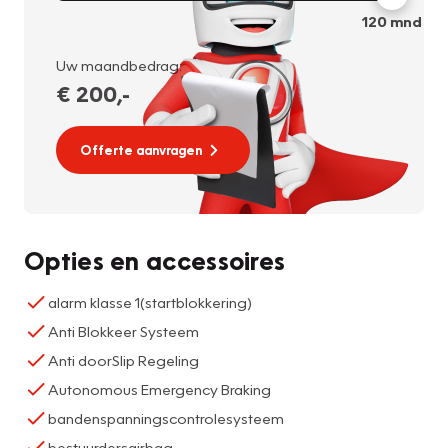
120
mnd
Uw maandbedrag:
€ 200
,-
Offerte aanvragen
Opties en accessoires
alarm klasse 1(startblokkering)
Anti Blokkeer Systeem
Anti doorSlip Regeling
Autonomous Emergency Braking
bandenspanningscontrolesysteem
bestuurdersairbag