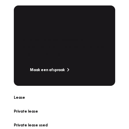
Plan een
Werkplaatsafspraak
Is uw auto toe aan Onderhoud,
Bandenwissel of een Vakantiecheck? Plan
online een afspraak!
Maak een afspraak
Lease
Private lease
Private lease used