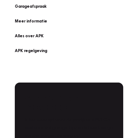
Garageafspraak
Meer informatie
Alles over APK
APK regelgeving
APK Keuring bij
Vakgarage!
Is het weer tijd voor de jaarlijkse APK? Ga
snel naar Vakgarage bij u in de buurt, en ga
zonder zorgen de weg op!