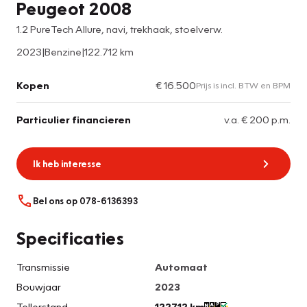
Peugeot 2008
1.2 PureTech Allure, navi, trekhaak, stoelverw.
2023
|
Benzine
|
122.712 km
Kopen
€ 16.500
Prijs is incl. BTW en BPM
Particulier financieren
v.a. € 200 p.m.
Ik heb interesse
Bel ons op 078-6136393
Specificaties
Transmissie
Automaat
Bouwjaar
2023
Tellerstand
122712 km