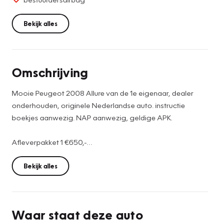
Bekijk alles
Omschrijving
Mooie Peugeot 2008 Allure van de 1e eigenaar, dealer
onderhouden, originele Nederlandse auto. instructie
boekjes aanwezig. NAP aanwezig, geldige APK.
Afleverpakket 1 €650,-
-Onderhoudsbeurt volgens interval fabrikant
-Airco servicebeurt
Bekijk alles
-6 maanden vakgarage Jan Kok garantie
-Minimaal 12 maanden geldige APK
-Volledige poetsbeurt
Waar staat deze auto