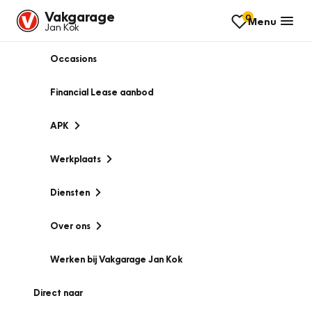
Vakgarage
0
Menu
Jan Kok
Occasions
Financial Lease aanbod
APK
Werkplaats
Diensten
Over ons
Werken bij Vakgarage Jan Kok
Direct naar