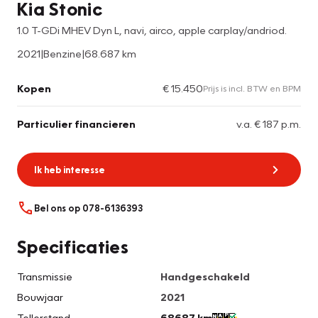
Kia Stonic
1.0 T-GDi MHEV Dyn L, navi, airco, apple carplay/andriod.
2021
|
Benzine
|
68.687 km
Kopen
€ 15.450
Prijs is incl. BTW en BPM
Particulier financieren
v.a. € 187 p.m.
Ik heb interesse
Bel ons op 078-6136393
Specificaties
Transmissie
Handgeschakeld
Bouwjaar
2021
Tellerstand
68687 km