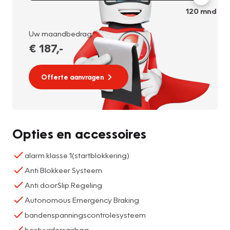
120
mnd
Uw maandbedrag:
€ 187
,-
Offerte aanvragen
Opties en accessoires
alarm klasse 1(startblokkering)
Anti Blokkeer Systeem
Anti doorSlip Regeling
Autonomous Emergency Braking
bandenspanningscontrolesysteem
bestuurdersairbag