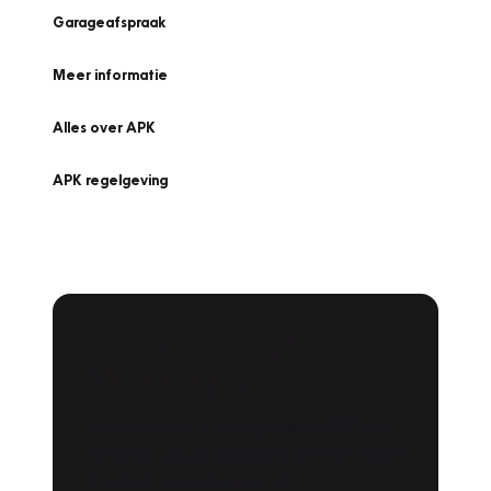
Garageafspraak
Meer informatie
Alles over APK
APK regelgeving
APK Keuring bij
Vakgarage!
Is het weer tijd voor de jaarlijkse APK? Ga
snel naar Vakgarage bij u in de buurt, en ga
zonder zorgen de weg op!