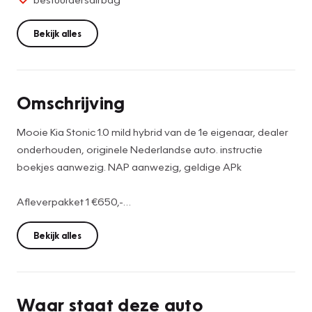
Bekijk alles
Omschrijving
Mooie Kia Stonic 1.0 mild hybrid van de 1e eigenaar, dealer
onderhouden, originele Nederlandse auto. instructie
boekjes aanwezig. NAP aanwezig, geldige APk
Afleverpakket 1 €650,-
-Onderhoudsbeurt volgens interval fabrikant
-Airco servicebeurt
Bekijk alles
-6 maanden vakgarage Jan Kok garantie
-Minimaal 12 maanden geldige APK
-Volledige poetsbeurt
Waar staat deze auto