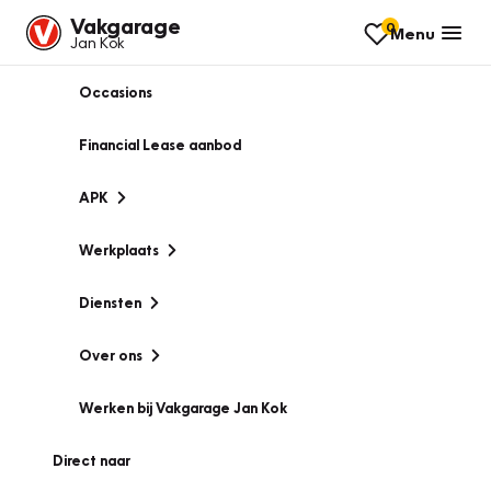
Vakgarage
0
Menu
Jan Kok
Occasions
Financial Lease aanbod
APK
Werkplaats
Diensten
Over ons
Werken bij Vakgarage Jan Kok
Direct naar