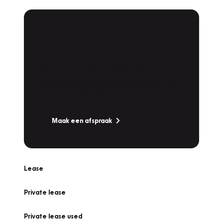
Plan een
Werkplaatsafspraak
Is uw auto toe aan Onderhoud,
Bandenwissel of een Vakantiecheck? Plan
online een afspraak!
Maak een afspraak
Lease
Private lease
Private lease used