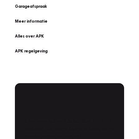
Garageafspraak
Meer informatie
Alles over APK
APK regelgeving
APK Keuring bij
Vakgarage!
Is het weer tijd voor de jaarlijkse APK? Ga
snel naar Vakgarage bij u in de buurt, en ga
zonder zorgen de weg op!