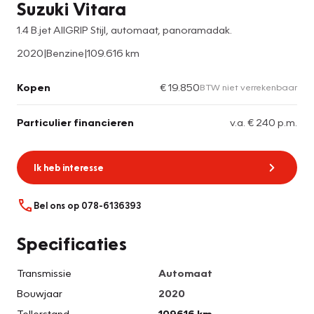
Suzuki Vitara
1.4 B.jet AllGRIP Stijl, automaat, panoramadak.
2020
|
Benzine
|
109.616 km
Kopen
€ 19.850
BTW niet verrekenbaar
Particulier financieren
v.a. € 240 p.m.
Ik heb interesse
Bel ons op 078-6136393
Specificaties
Transmissie
Automaat
Bouwjaar
2020
Tellerstand
109616 km