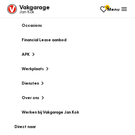
Vakgarage
0
Menu
Jan Kok
Occasions
Financial Lease aanbod
APK
Werkplaats
Diensten
Over ons
Werken bij Vakgarage Jan Kok
Direct naar