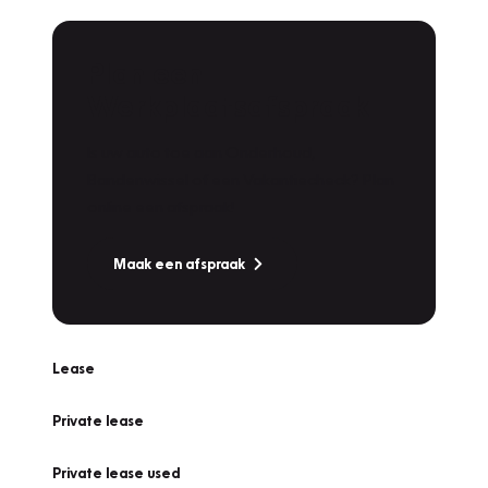
Plan een
Werkplaatsafspraak
Is uw auto toe aan Onderhoud,
Bandenwissel of een Vakantiecheck? Plan
online een afspraak!
Maak een afspraak
Lease
Private lease
Private lease used