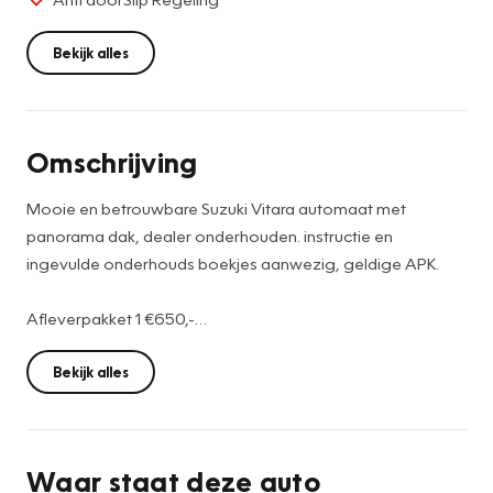
Bekijk alles
Omschrijving
Mooie en betrouwbare Suzuki Vitara automaat met
panorama dak, dealer onderhouden. instructie en
ingevulde onderhouds boekjes aanwezig, geldige APK.
Afleverpakket 1 €650,-
-Onderhoudsbeurt volgens interval fabrikant
-Airco servicebeurt
Bekijk alles
-6 maanden vakgarage Jan Kok garantie
-Minimaal 12 maanden geldige APK
-Volledige poetsbeurt
Waar staat deze auto