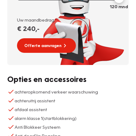
120
mnd
Uw maandbedrag:
€ 240
,-
Offerte aanvragen
Opties en accessoires
achteropkomend verkeer waarschuwing
achteruitrij assistent
afdaal assistent
alarm klasse 1(startblokkering)
Anti Blokkeer Systeem
Anti doorSlip Regeling