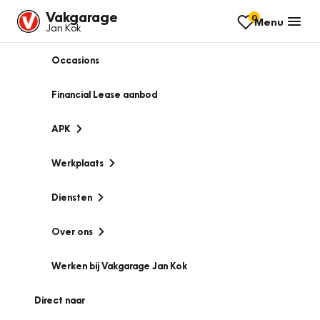
Vakgarage
0
Menu
Jan Kok
Occasions
Financial Lease aanbod
APK
Werkplaats
Diensten
Over ons
Werken bij Vakgarage Jan Kok
Direct naar