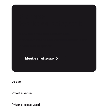
Plan een
Werkplaatsafspraak
Is uw auto toe aan Onderhoud,
Bandenwissel of een Vakantiecheck? Plan
online een afspraak!
Maak een afspraak
Lease
Private lease
Private lease used