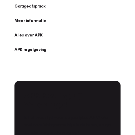
Garageafspraak
Meer informatie
Alles over APK
APK regelgeving
APK Keuring bij
Vakgarage!
Is het weer tijd voor de jaarlijkse APK? Ga
snel naar Vakgarage bij u in de buurt, en ga
zonder zorgen de weg op!